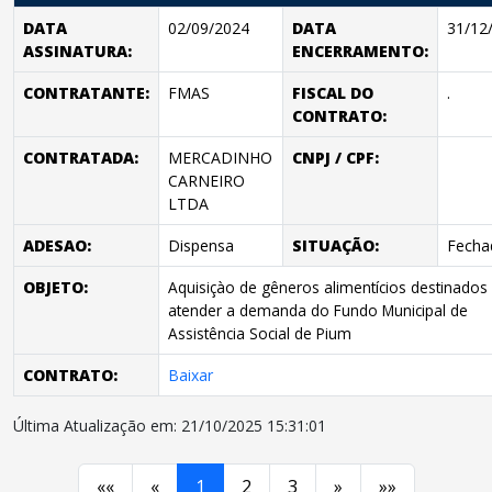
DATA
02/09/2024
DATA
31/12
ASSINATURA:
ENCERRAMENTO:
CONTRATANTE:
FMAS
FISCAL DO
.
CONTRATO:
CONTRATADA:
MERCADINHO
CNPJ / CPF:
CARNEIRO
LTDA
ADESAO:
Dispensa
SITUAÇÃO:
Fecha
OBJETO:
Aquisiçào de gêneros alimentícios destinados
atender a demanda do Fundo Municipal de
Assistência Social de Pium
CONTRATO:
Baixar
Última Atualização em: 21/10/2025 15:31:01
««
«
1
2
3
»
»»