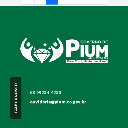
conteúdo
rodapé
FALE CONOSCO
63 99254-4250
ouvidoria@pium.to.gov.br