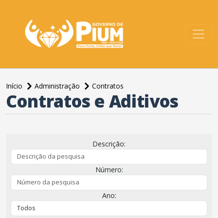
conteúdo do menu
Início
Administração
Contratos
Contratos e Aditivos
conteúdo
principal
Descrição:
Número:
Ano: