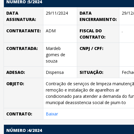
NÚMERO :5/2024
DATA
29/11/2024
DATA
29/12
ASSINATURA:
ENCERRAMENTO:
CONTRATANTE:
ADM
FISCAL DO
.
CONTRATO:
CONTRATADA:
Mardeb
CNPJ / CPF:
gomes de
souza
ADESAO:
Dispensa
SITUAÇÃO:
Fecha
OBJETO:
Contração de serviços de limpeza manutençã
remoção e instalação de aparelhos ar
condicionado para atender a demanda do fu
municipal deassistencia social de pium-to
CONTRATO:
Baixar
NÚMERO :4/2024