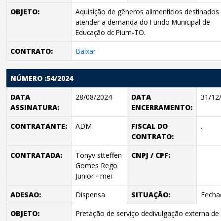
OBJETO:
Aquisição de gêneros alimentícios destinados
atender a demanda do Fundo Municipal de
Educação dc Pium-TO.
CONTRATO:
Baixar
NÚMERO :54/2024
DATA
28/08/2024
DATA
31/12
ASSINATURA:
ENCERRAMENTO:
CONTRATANTE:
ADM
FISCAL DO
.
CONTRATO:
CONTRATADA:
Tonyv stteffen
CNPJ / CPF:
Gomes Rego
Junior - mei
ADESAO:
Dispensa
SITUAÇÃO:
Fecha
OBJETO:
Pretação de serviço dedivulgação externa de