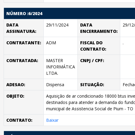
NÚMERO :6/2024
DATA
29/11/2024
DATA
29/12
ASSINATURA:
ENCERRAMENTO:
CONTRATANTE:
ADM
FISCAL DO
.
CONTRATO:
CONTRATADA:
MASTER
CNPJ / CPF:
INFORMÁTICA
LTDA.
ADESAO:
Dispensa
SITUAÇÃO:
Fecha
OBJETO:
Aquisição de ar condicionado 18000 btus inve
destinados para atender a demanda do fund
municipal de Assistencia Social de Pium - TO
CONTRATO:
Baixar