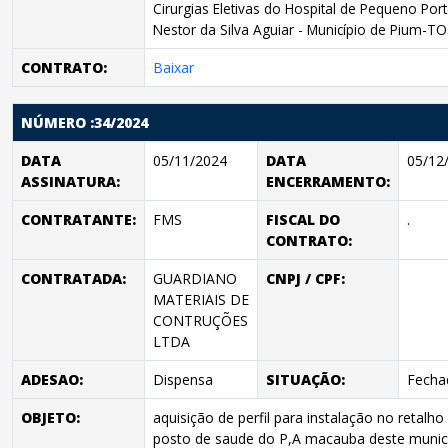
Cirurgias Eletivas do Hospital de Pequeno Por
Nestor da Silva Aguiar - Município de Pium-TO
CONTRATO:
Baixar
NÚMERO :34/2024
DATA
05/11/2024
DATA
05/12
ASSINATURA:
ENCERRAMENTO:
CONTRATANTE:
FMS
FISCAL DO
.
CONTRATO:
CONTRATADA:
GUARDIANO
CNPJ / CPF:
MATERIAIS DE
CONTRUÇÕES
LTDA
ADESAO:
Dispensa
SITUAÇÃO:
Fecha
OBJETO:
aquisição de perfil para instalação no retalho
posto de saude do P,A macauba deste munic