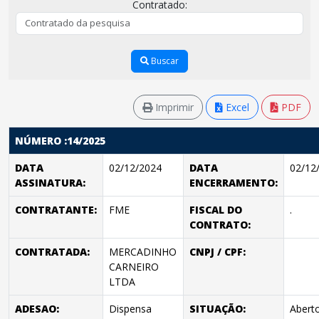
Contratado:
Buscar
Imprimir
Excel
PDF
NÚMERO :14/2025
DATA
02/12/2024
DATA
02/12
ASSINATURA:
ENCERRAMENTO:
CONTRATANTE:
FME
FISCAL DO
.
CONTRATO:
CONTRATADA:
MERCADINHO
CNPJ / CPF:
CARNEIRO
LTDA
ADESAO:
Dispensa
SITUAÇÃO:
Abert