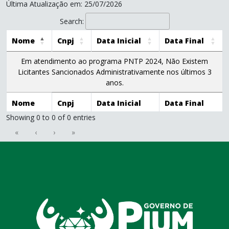
Última Atualização em: 25/07/2026
Search:
Nome
Cnpj
Data Inicial
Data Final
Em atendimento ao programa PNTP 2024, Não Existem
Licitantes Sancionados Administrativamente nos últimos 3
anos.
Nome
Cnpj
Data Inicial
Data Final
Showing 0 to 0 of 0 entries
«
‹
›
»
conteúdo
rodapé