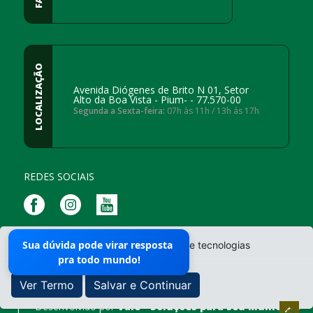
LOCALIZAÇÃO
Avenida Diógenes de Brito N 01, Setor
Alto da Boa Vista - Pium- - 77.570-00
Segunda a Sexta-feira:
07h às 11h / 13h ás 17h
REDES SOCIAIS
Mapa do Site
Sua dúvida pode virar resposta
O site da Prefeitura não utiliza cookies e tecnologias
pra todo mundo!
semelhantes.
Ver Termo
Salvar e Continuar
Prefeitura municipal de Pium - Todos os direitos reservados ©
|
Desenvolvido por
Vale - Soluções para seu Municipio