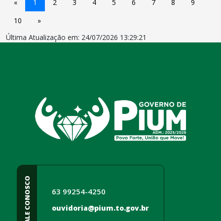
«
1
2
3
4
5
6
7
8
9
10
»
Última Atualização em: 24/07/2026 13:29:21
conteúdo
rodapé
FALE CONOSCO
63 99254-4250
ouvidoria@pium.to.gov.br