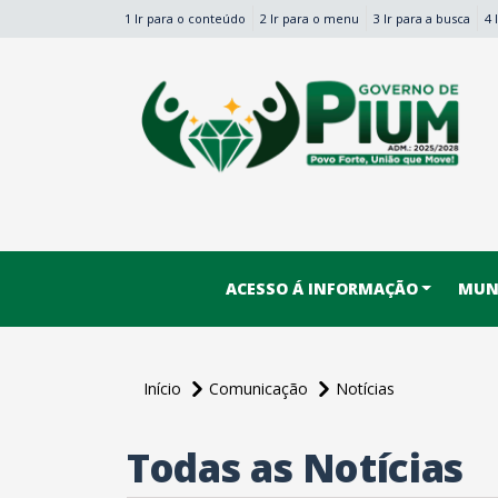
1 Ir para o conteúdo
2 Ir para o menu
3 Ir para a busca
4 
conteúdo do menu
ACESSO Á INFORMAÇÃO
MUNI
Início
Comunicação
Notícias
Todas as Notícias