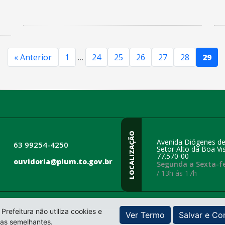
« Anterior
1
24
25
26
27
28
29
…
LOCALIZAÇÃO
Avenida Diógenes de
63 99254-4250
Setor Alto da Boa Vis
77.570-00
ouvidoria@pium.to.gov.br
Segunda a Sexta-fe
/ 13h ás 17h
 Prefeitura não utiliza cookies e
Ver Termo
Salvar e Co
ias semelhantes.