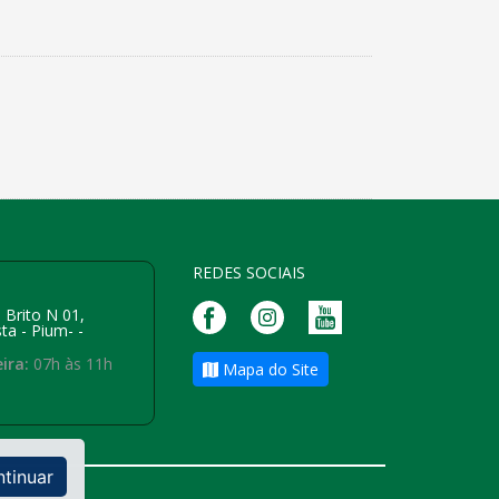
REDES SOCIAIS
 Brito N 01,
ta - Pium- -
ira:
07h às 11h
Mapa do Site
ntinuar