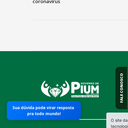
coronavírus
conteúdo
rodapé
FALE CONOSCO
Sua dúvida pode virar resposta
pra todo mundo!
O site da
tecnolog